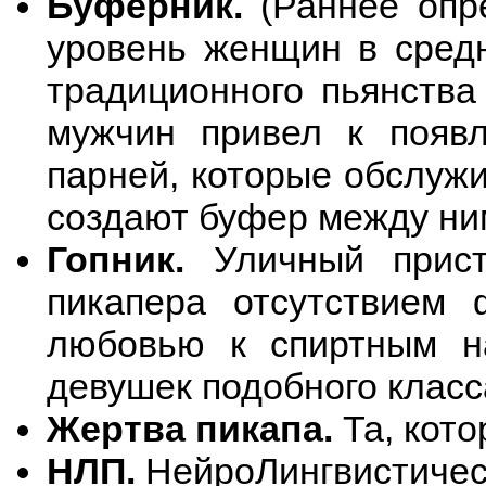
Буферник.
(Раннее опре
уровень женщин в сред
традиционного пьянства
мужчин привел к появл
парней, которые обслуж
создают буфер между ни
Гопник.
Уличный приста
пикапера отсутствием 
любовью к спиртным на
девушек подобного класс
Жертва пикапа.
Та, кото
НЛП.
НейроЛингвистичес